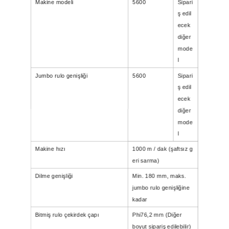
Makine modeli
5600
Sipari
ş edil
ecek
diğer
mode
l
Jumbo rulo genişliği
5600
Sipari
ş edil
ecek
diğer
mode
l
Makine hızı
1000 m / dak (şaftsız g
eri sarma)
Dilme genişliği
Min. 180 mm, maks.
jumbo rulo genişliğine
kadar
Bitmiş rulo çekirdek çapı
Phi
76,2 mm (Diğer
boyut sipariş edilebilir)