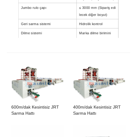
Jumbo rulo çapı
≤
30
00 mm
(Sipariş edi
lecek diğer boyut)
Geri sarma sistemi
Hidrolik kontrol
Dilme sistemi
Marka dilme birimini
içe aktar
Boşaltma sistemi
Otomatik boşaltma
Programlanabilir kumanda
Siemens
600m/dak Kesintisiz JRT
400m/dak Kesintisiz JRT
Sarma Hattı
Sarma Hattı