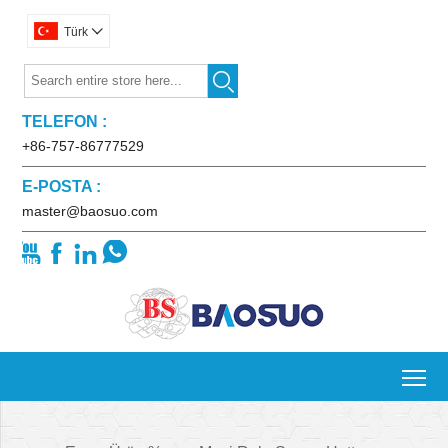
Türk


TELEFON :
+86-757-86777529
E-POSTA :
master@baosuo.com




To