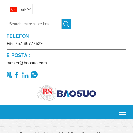
Türk


TELEFON :
+86-757-86777529
E-POSTA :
master@baosuo.com




To