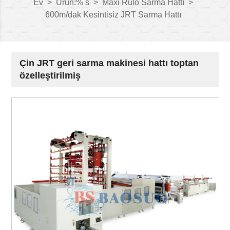
Ev
>
Ürün:% s
>
Maxi Rulo Sarma Hattı
>
600m/dak Kesintisiz JRT Sarma Hattı
Çin JRT geri sarma makinesi hattı toptan
özelleştirilmiş