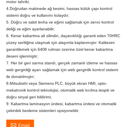
motor tahriki;
4.Doğrudan makinede ağ kesimi, hassas kütük çapı kontrol
sistemi doğru ve kullanımı kolaydır;
5. Doğru ve sabit levha ve eğimi sağlamak için servo kontrol
deliği ve eğim ayarlanabilir;
6. Kenar kabartma alt silindiri, dayanıklılığı garanti eden 70HRC
yüzey sertliğine ulaşmak için alaşımla kaplanmıştır. Kalitesini
garantilemek için 6408 rulman üzerine özel kenar kabartma
deseni işlenmiştir;
7. Her bir geri sarma standı, gerçek zamanlı izleme ve hassas
web gerginliği ayarı sağlamak için web gerginlik kontrol sistemi
ile donatılmıştır;
8.Mitsubishi veya Siemens PLC, büyük ekran HMI, opto-
mekatronik kontrol teknolojisi, otomatik web kırılma tespiti ve
doğru sinyal geri bildirimi;
9. Kabartma laminasyon ünitesi, kabartma ünitesi ve otomatik
çekirdek besleme sistemleri opsiyoneldir.

Email