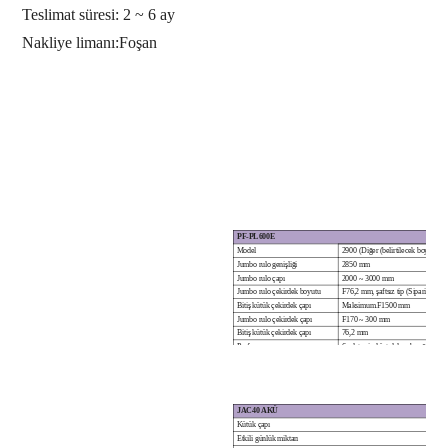
Teslimat süresi: 2 ~ 6 ay
Nakliye limanı:
Foşan
PF-
PL600E
Model
2900 (Diğer
(belirtilecek boyut)
Jumbo rulo genişliği
2850 mm
Jumbo rulo çapı
2000 ~ 3000 mm
Jumbo rulo çekirdek boyutu
F
76,2 mm, şaftsız tip (Sipariş üzeri
Bitiş kütük çekirdek çapı
Maksimum.
F
1500 mm
Jumbo rulo çekirdek çapı
F
170 ~ 300 mm
Bitiş kütük çekirdek çapı
76,2 mm
Perforasyon
6 adet spiral üst delme bıçağı, dayanı
Geri sarma türü
Durmaksızın
Parametre seti
İnsan-makine arayüzü
Geri sarma değişimi
Çekirdek ek parçası (Patent koruma
Kontrol sistemi
PLC, İnverter, Optik-elektro-meka
JAC40 AKÜ
Gerilim kontrolü
Enkoder, PLC, İnverter
Kütük çapı
Makine hızı
600 m/dak
Etkili günlük miktarı