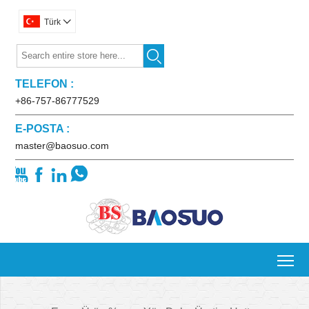
Türk


TELEFON :
+86-757-86777529
E-POSTA :
master@baosuo.com




To