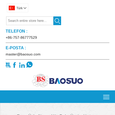
Türk


TELEFON :
+86-757-86777529
E-POSTA :
master@baosuo.com




To