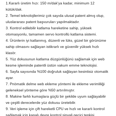
1.Kararlı üretim hızı: 150 m/dak'ya kadar, minimum 12
kütük/dak.
2. Temel teknolojilerimiz çok sayıda ulusal patent almış olup,
uluslararası patent başvuruları yapılmaktadır.
3. Kontrol edilebilir katlama hareketine sahip, yüksek
otomasyonlu, tamamen servo kontrollü katlama sistemi.
4. Ürünlerin iyi katlanmış, düzenli ve lüks, güzel bir görünüme
sahip olmasını sağlayan istikrarlı ve güvenilir yüksek hızlı
klasör.
5. Yüz dokusunun katlama düzgünlüğünü sağlamak için web
kesme işleminde patentli üstün vakum emme teknolojisi.
6. Sayfa sayısında %100 doğruluk sağlayan kesintisiz otomatik
ayar.
7. Pnömatik delme web ekleme yöntemi ile ekleme verimliliği
geleneksel yönteme göre %50 artırılmıştır.
8. Makine farklı kumaşlara güçlü bir şekilde uyum sağlayabilir
ve çeşitli derecelerde yüz dokusu üretebilir.
9. Veri işleme için çift hareketli CPU ve hızlı ve kararlı kontrol
sağlamak için kapalı devre kontrol sinyali geçici tepkisi.