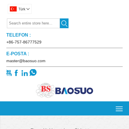
Türk


TELEFON :
+86-757-86777529
E-POSTA :
master@baosuo.com




To