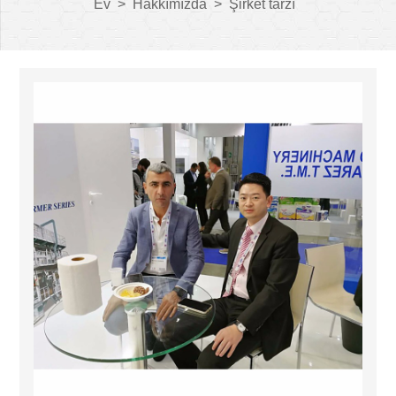
Ev
>
Hakkımızda
>
Şirket tarzı