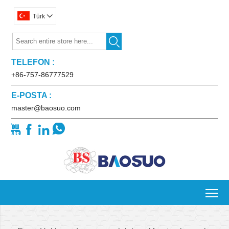
Türk


TELEFON :
+86-757-86777529
E-POSTA :
master@baosuo.com




To