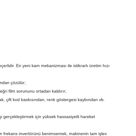
erlidir. En yeni kam mekanizması ile istikrarlı üretim hızı
fından çözülür;
 eğri film sorununu ortadan kaldırır;
tmak, çift kod baskısından, renk göstergesi kaybından vb.
şi gerçekleştirmek için yüksek hassasiyetli hareket
çin frekans invertörünü benimsemek, makinenin tam işlev