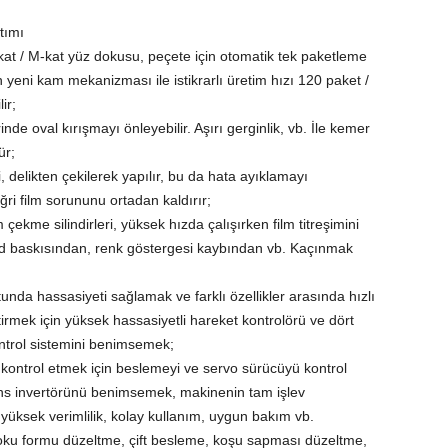
tımı
at / M-kat yüz dokusu, peçete için otomatik tek paketleme
En yeni kam mekanizması ile istikrarlı üretim hızı 120 paket /
ir;
rinde oval kırışmayı önleyebilir. Aşırı gerginlik, vb. İle kemer
ür;
, delikten çekilerek yapılır, bu da hata ayıklamayı
eğri film sorununu ortadan kaldırır;
 çekme silindirleri, yüksek hızda çalışırken film titreşimini
kod baskısından, renk göstergesi kaybından vb. Kaçınmak
unda hassasiyeti sağlamak ve farklı özellikler arasında hızlı
tirmek için yüksek hassasiyetli hareket kontrolörü ve dört
ntrol sistemini benimsemek;
 kontrol etmek için beslemeyi ve servo sürücüyü kontrol
ans invertörünü benimsemek, makinenin tam işlev
yüksek verimlilik, kolay kullanım, uygun bakım vb.
oku formu düzeltme, çift besleme, koşu sapması düzeltme,