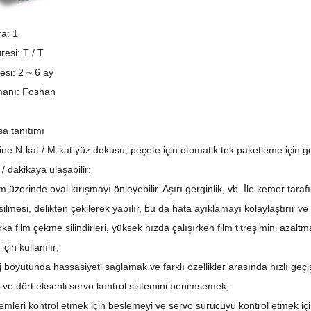
ra: 1
esi: T / T
esi: 2 ~ 6 ay
manı:
Foshan
a tanıtımı
ne N-kat / M-kat yüz dokusu, peçete için otomatik tek paketleme için geç
/ dakikaya ulaşabilir;
ilm üzerinde oval kırışmayı önleyebilir. Aşırı gerginlik, vb. İle kemer tara
silmesi, delikten çekilerek yapılır, bu da hata ayıklamayı kolaylaştırır ve
ka film çekme silindirleri, yüksek hızda çalışırken film titreşimini azal
çin kullanılır;
 boyutunda hassasiyeti sağlamak ve farklı özellikler arasında hızlı geçi
 ve dört eksenli servo kontrol sistemini benimsemek;
lemleri kontrol etmek için beslemeyi ve servo sürücüyü kontrol etmek i