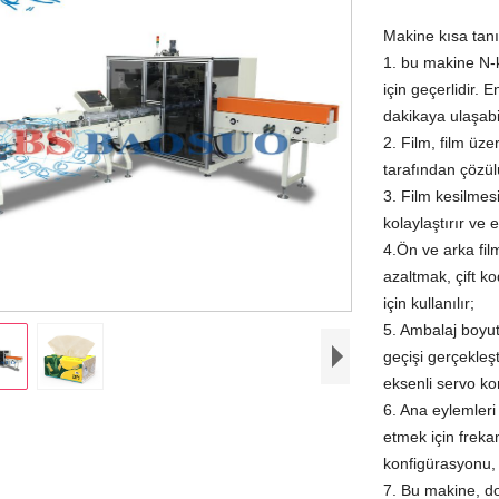
Makine kısa tanı
1. bu makine N-k
için geçerlidir. 
dakikaya ulaşabil
2. Film, film üze
tarafından çözül
3. Film kesilmesi
kolaylaştırır ve 
4.Ön ve arka film
azaltmak, çift 
için kullanılır;
5. Ambalaj boyut
geçişi gerçekleş
eksenli servo ko
6. Ana eylemleri
etmek için frek
konfigürasyonu, 
7. Bu makine, d