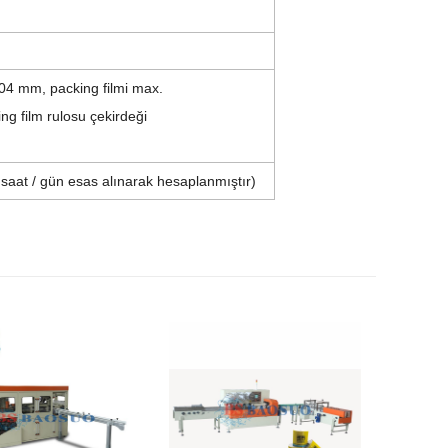
0,04 mm, p
acking filmi max.
ing film rulosu çekirdeği
saat / gün esas alınarak hesaplanmıştır)