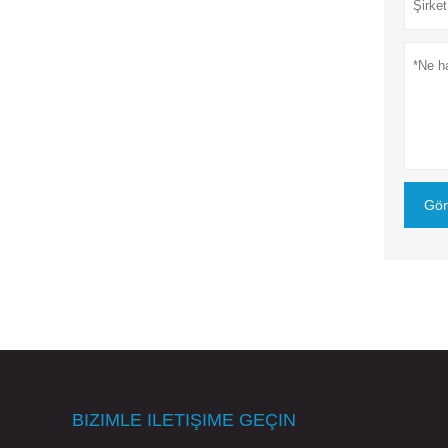
Gön
BIZIMLE ILETIŞIME GEÇIN