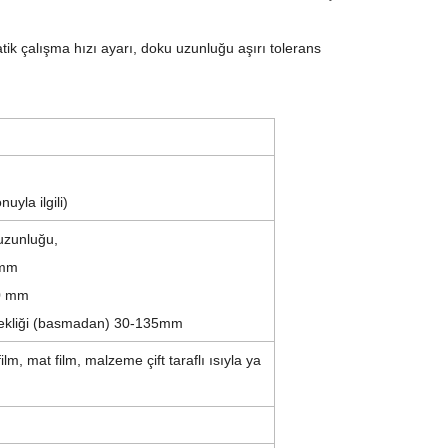
k çalışma hızı ayarı, doku uzunluğu aşırı tolerans
uyla ilgili)
uzunluğu,
 mm
00 mm
ekliği (basmadan) 30-135mm
lm, mat film, malzeme çift taraflı ısıyla ya