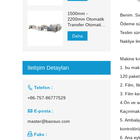
1500mm -
Benim. Sı
2200mm Otomatik
Ödeme sür
Transfer Otomatik
Yüz Mendili Üretim
Teslim sür
Hattı
Daha
Nakliye li
Makine kıs
İletişim Detayları
1. bu maki
120 paket 
2. Film, f

Telefon :
3. Film ke
+86-757-86777529
4.Ön ve ar

E-posta :
Kaçınmak i
5. Ambalaj
master@baosuo.com
kontrolörü

Faks :
6. Ana ey