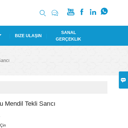






SANAL
BIZE ULAŞIN
GERÇEKLIK
arıcı

 Mendil Tekli Sarıcı
O
i
Çin