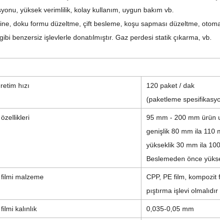
yonu, yüksek verimlilik, kolay kullanım, uygun bakım vb.
ine, doku formu düzeltme, çift besleme, koşu sapması düzeltme, otomati
ibi benzersiz işlevlerle donatılmıştır. Gaz perdesi statik çıkarma, vb.
üretim hızı
120
paket / dak
(paketleme spesifikasyon
özellikleri
95 mm - 200 mm ürün 
genişlik 80 mm ila 110
yükseklik 30 mm ila 1
Beslemeden önce yüks
filmi
malzeme
CPP, PE film, kompozit fi
pıştırma işlevi olmalıdır
filmi
kalınlık
0,035-0,05 mm