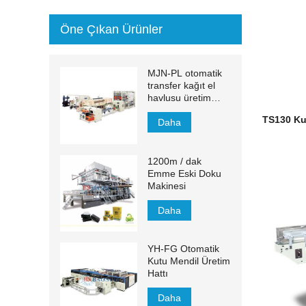
Öne Çıkan Ürünler
MJN-PL otomatik
transfer kağıt el
havlusu üretim
hattı
TS130 Kut
Daha
1200m / dak
Emme Eski Doku
Makinesi
Daha
YH-FG Otomatik
Kutu Mendil Üretim
Hattı
Daha