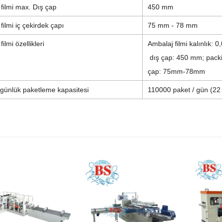
filmi max. Dış çap
450 mm
filmi iç çekirdek çapı
75 mm - 78 mm
ilmi özellikleri
Ambalaj filmi
kalınlık: 
dış çap: 450 mm; p
ack
çap: 75mm-78mm
 günlük paketleme kapasitesi
110000 paket / gün (22 