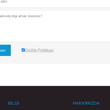
Gizlilik Politikası
der
BILGI
HAKKIMIZDA