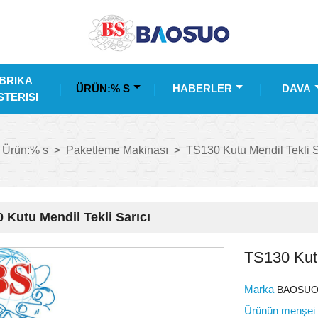
BRIKA
ÜRÜN:% S
HABERLER
DAVA
TERISI
Ürün:% s
>
Paketleme Makinası
>
TS130 Kutu Mendil Tekli S
 Kutu Mendil Tekli Sarıcı
TS130 Kutu
Marka
BAOSU
Ürünün menşe