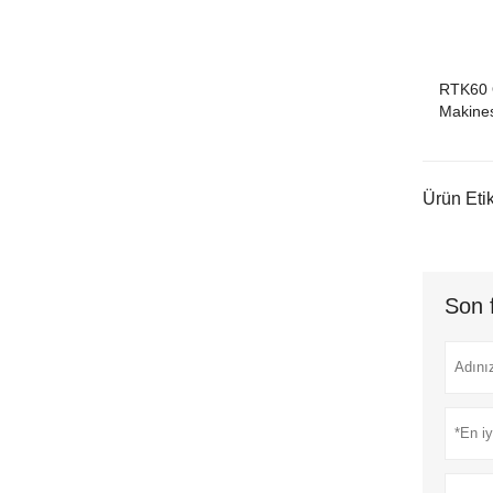
RTK60 
Makines
Ürün Etik
Son 