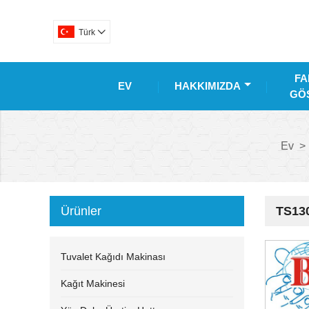
Türk

FA
EV
HAKKIMIZDA
GÖS
Ev
>
Ürünler
TS130
Tuvalet Kağıdı Makinası
Kağıt Makinesi