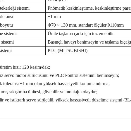
tekerleği sistemi
Pnömatik keskinleştirme, keskinleştirme para
leransı
±
1 mm
 boyutu
Φ
70 ~ 130 mm, standart ölçüler
Φ
110mm
e sistemi
Ünite taşlama çarkı için toz emebilir
sistemi
Basınçlı havayı benimseyin ve taşlama bıçağı
sistemi
PLC (MITSUBISHI)
 üretim hızı: 120 kesim/dak;
z servo motor sürücüsünü ve PLC kontrol sistemini benimseyin;
 toleransı ±1 mm olan yüksek hassasiyetli konumlandırma;
nmış sıkıştırma ünitesi, güvenilir ve montajı kolaydır;
ir ve istikrarlı servo sürücülü, yüksek hassasiyetli düzeltme sistemi (3L