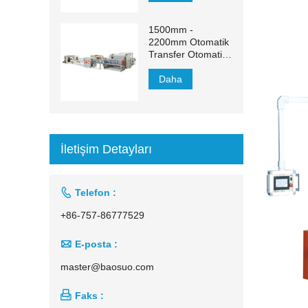
1500mm -
2200mm Otomatik
Transfer Otomatik
Yüz Mendili Üretim
Hattı
Daha
İletişim Detayları

Telefon :
+86-757-86777529

E-posta :
master@baosuo.com

Faks :