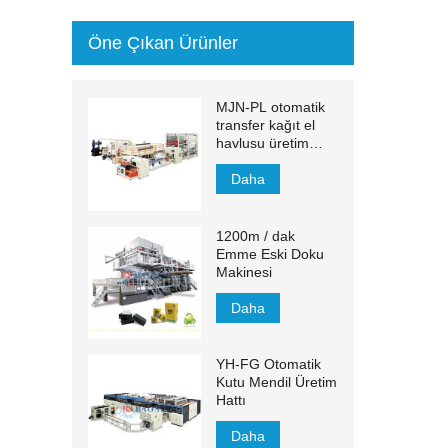
Öne Çıkan Ürünler
MJN-PL otomatik
transfer kağıt el
havlusu üretim
hattı
Daha
1200m / dak
Emme Eski Doku
Makinesi
Daha
YH-FG Otomatik
Kutu Mendil Üretim
Hattı
Daha