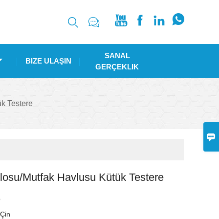






SANAL
BIZE ULAŞIN
GERÇEKLIK
k Testere

losu/Mutfak Havlusu Kütük Testere
O
i
Çin