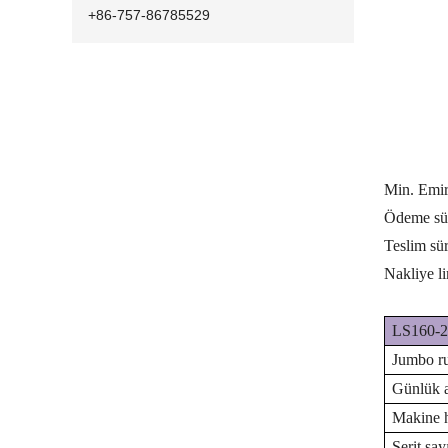
+86-757-86785529
Min. Emir
Ödeme sür
Teslim sür
Nakliye l
LS160-2L
Jumbo ru
Günlük a
Makine h
Şerit say