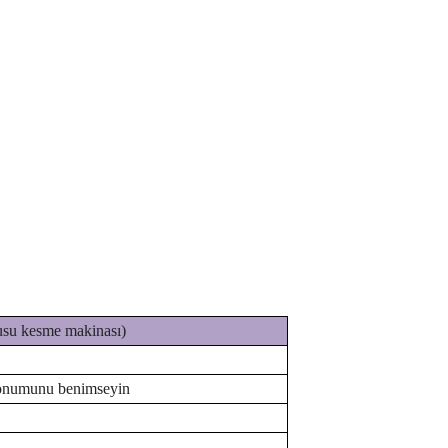
usu kesme makinası)
 konumunu benimseyin