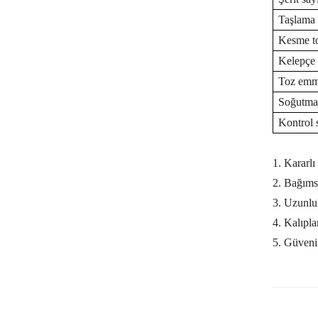
Taşlama 
Kesme to
Kelepçe
Toz emm
Soğutma 
Kontrol 
1.
Kararlı
2.
Bağımsı
3.
Uzunluk
4.
Kalıpla
5.
Güvenil