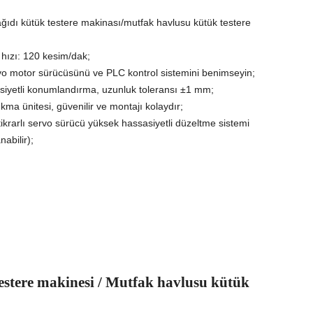
ğıdı kütük testere makinası/mutfak havlusu kütük testere
m hızı: 120 kesim/dak;
vo motor sürücüsünü ve PLC kontrol sistemini benimseyin;
siyetli konumlandırma, uzunluk toleransı ±1 mm;
ıkma ünitesi, güvenilir ve montajı kolaydır;
stikrarlı servo sürücü yüksek hassasiyetli düzeltme sistemi
abilir);
testere makinesi / Mutfak havlusu kütük