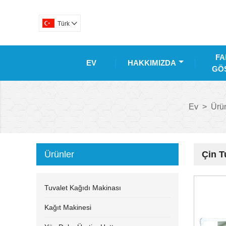
Türk

FA
EV
HAKKIMIZDA
GÖS
Ev
>
Ürü
Ürünler
Çin T
Tuvalet Kağıdı Makinası
Kağıt Makinesi