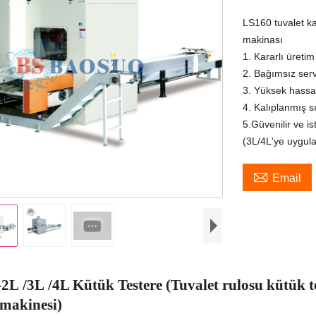
LS160 tuvalet ka
makinası
1. Kararlı üreti
2. Bağımsız ser
3. Yüksek hassa
4. Kalıplanmış s
5.Güvenilir ve i
(3L/4L'ye uygulan

Email
-2L
/
3L
/
4L Kütük Testere (Tuvalet rulosu kütük 
 makinesi)