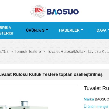
BRIKA
ÜRÜN:% S
HABERLER
DAVA
TERISI
n:% s
>
Tomruk Testere
>
Tuvalet Rulosu/Mutfak Havlusu Kütü
uvalet Rulosu Kütük Testere toptan özelleştirilmiş
Tuvalet Ru
Marka
BAOSU
Ürünün menşe