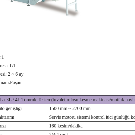
:
1
esi: T/T
esi: 2 ~ 6 ay
imanı:
Foşan
 / 3L / 4L Tomruk Testere(tuvalet rulosu kesme makinası/mutfak havl
lo genişliği
1500 mm ~ 2700 mm
ktarımı
Servis motoru sistemi kontrol itici günlüğü
ızı
160 kesim/dakika
ısı
2/3/4 şerit