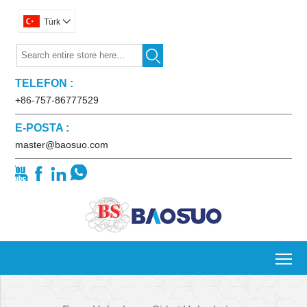
Türk


TELEFON :
+86-757-86777529
E-POSTA :
master@baosuo.com




To