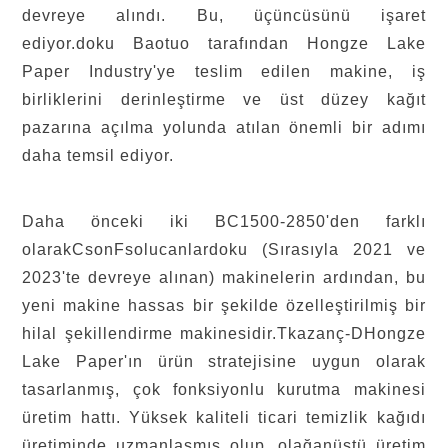
devreye alındı.
Bu, üçüncüsünü işaret
ediyor.
doku
Baotuo tarafından Hongze Lake
Paper Industry'ye teslim edilen makine, iş
birliklerini derinleştirme ve üst düzey kağıt
pazarına açılma yolunda atılan önemli bir adımı
daha temsil ediyor.
Daha önceki iki BC1500-2850'den farklı
olarak
C
son
F
solucanlar
doku
(Sırasıyla 2021 ve
2023'te devreye alınan) makinelerin ardından, bu
yeni makine hassas bir şekilde özelleştirilmiş bir
hilal şekillendirme makinesidir.
T
kazanç-
D
Hongze
Lake Paper'ın ürün stratejisine uygun olarak
tasarlanmış, çok fonksiyonlu kurutma makinesi
üretim hattı. Yüksek kaliteli ticari temizlik kağıdı
üretiminde uzmanlaşmış olup, olağanüstü üretim