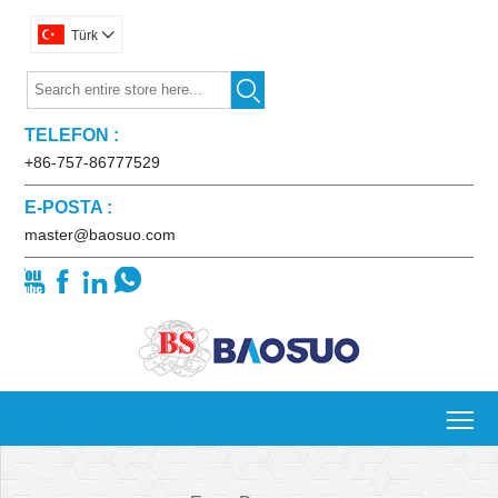
Türk


TELEFON :
+86-757-86777529
E-POSTA :
master@baosuo.com




To