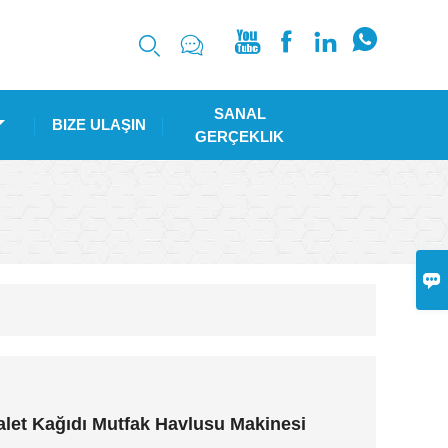






SANAL
BIZE ULAŞIN
GERÇEKLIK

let Kağıdı Mutfak Havlusu Makinesi