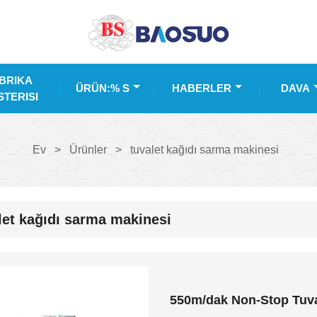
BRIKA
ÜRÜN:% S
HABERLER
DAVA
TERISI
Ev
>
Ürünler
>
tuvalet kağıdı sarma makinesi
let kağıdı sarma makinesi
550m/dak Non-Stop Tuva