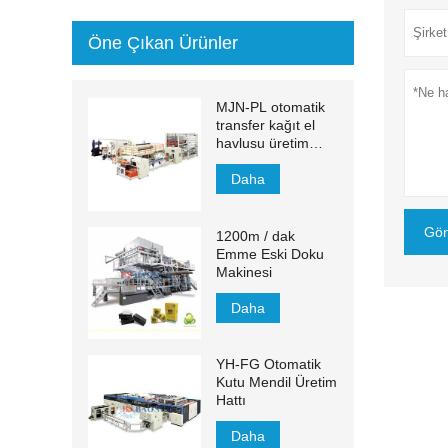
Öne Çıkan Ürünler
MJN-PL otomatik
transfer kağıt el
havlusu üretim
hattı
Daha
Gön
1200m / dak
Emme Eski Doku
Makinesi
Daha
YH-FG Otomatik
Kutu Mendil Üretim
Hattı
Daha