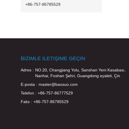
+86-757-86785529
BIZIMLE ILETIŞIME GEÇIN
Adres :
NO.20, Changjiang Yolu, Sanshan Yeni Kasabası,
Nanhai, Foshan Şehri, Guangdong eyaleti, Çin
E-posta :
master@baosuo.com
Telefon :
+86-757-86777529
Faks :
+86-757-86785529