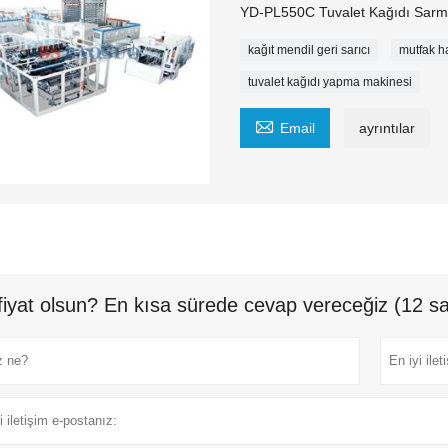
YD-PL550C Tuvalet Kağıdı Sarm
kağıt mendil geri sarıcı
mutfak h
tuvalet kağıdı yapma makinesi

Email
ayrıntılar
fiyat olsun? En kısa sürede cevap vereceğiz (12 sa