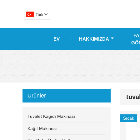
Türk

FA
EV
HAKKIMIZDA
GÖS
Ürünler
tuva
Tuvalet Kağıdı Makinası
Sıcak
Kağıt Makinesi