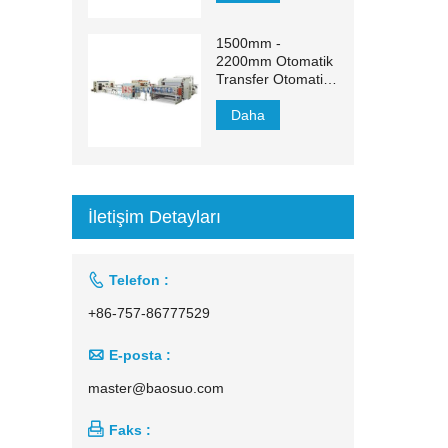
1500mm -
2200mm Otomatik
Transfer Otomatik
Yüz Mendili Üretim
Hattı
Daha
İletişim Detayları

Telefon :
+86-757-86777529

E-posta :
master@baosuo.com

Faks :